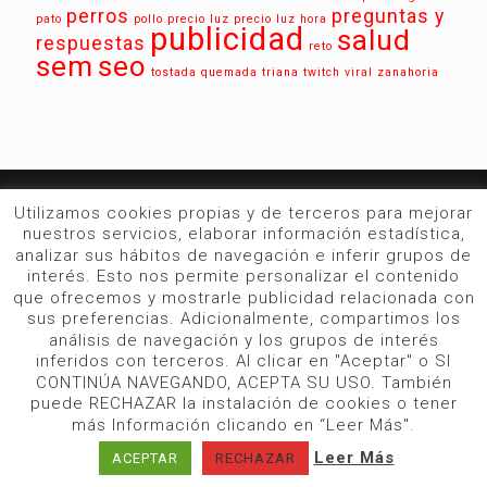
perros
preguntas y
pato
pollo
precio luz
precio luz hora
publicidad
salud
respuestas
reto
sem
seo
tostada quemada
triana
twitch
viral
zanahoria
Utilizamos cookies propias y de terceros para mejorar
La web de las
No-Noticias
para conocer
nuestros servicios, elaborar información estadística,
cosas no tan relevantes
analizar sus hábitos de navegación e inferir grupos de
interés. Esto nos permite personalizar el contenido
que ofrecemos y mostrarle publicidad relacionada con
sus preferencias. Adicionalmente, compartimos los
análisis de navegación y los grupos de interés
inferidos con terceros. Al clicar en "Aceptar" o SI
CONTINÚA NAVEGANDO, ACEPTA SU USO. También
estonoesnoticia.com | 2021 |
Aviso Legal y Cookies
puede RECHAZAR la instalación de cookies o tener
más Información clicando en “Leer Más".
Leer Más
ACEPTAR
RECHAZAR