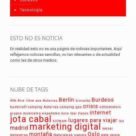
Tecnología
ESTO NO ES NOTICIA
En realidad esto no es una página de noticias importantes. Aquí
reflejamos noticias sencillas, no tan relevantes o de actualidad
como las de otros medios.
NUBE DE TAGS
Berlín
Burdeos
40k
Aire libre
aos
Asturias
bizcocho
crisis
bushcraft
camping Asturias
camping gas
extremoduro
internet
grupos musicales españoles
hora
ibai llanos
jota cabal
lugares para viajar
killteam
luz
marketing digital
madrid
messi
montaña
Oslo
metaverso
Naturaleza
nueces
pata negra