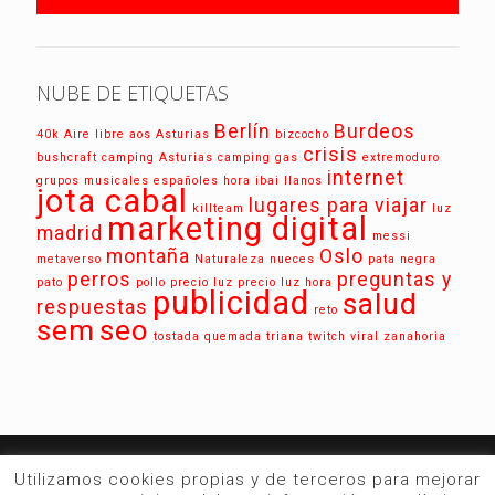
NUBE DE ETIQUETAS
Berlín
Burdeos
40k
Aire libre
aos
Asturias
bizcocho
crisis
bushcraft
camping Asturias
camping gas
extremoduro
internet
grupos musicales españoles
hora
ibai llanos
jota cabal
lugares para viajar
killteam
luz
marketing digital
madrid
messi
montaña
Oslo
metaverso
Naturaleza
nueces
pata negra
perros
preguntas y
pato
pollo
precio luz
precio luz hora
publicidad
salud
respuestas
reto
sem
seo
tostada quemada
triana
twitch
viral
zanahoria
Utilizamos cookies propias y de terceros para mejorar
La web de las
No-Noticias
para conocer