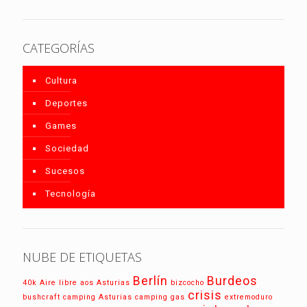
CATEGORÍAS
Cultura
Deportes
Games
Sociedad
Sucesos
Tecnología
NUBE DE ETIQUETAS
Berlín
Burdeos
40k
Aire libre
aos
Asturias
bizcocho
crisis
bushcraft
camping Asturias
camping gas
extremoduro