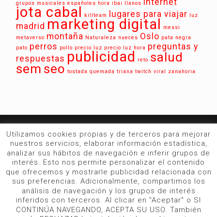
internet
grupos musicales españoles
hora
ibai llanos
jota cabal
lugares para viajar
killteam
luz
marketing digital
madrid
messi
montaña
Oslo
metaverso
Naturaleza
nueces
pata negra
perros
preguntas y
pato
pollo
precio luz
precio luz hora
publicidad
salud
respuestas
reto
sem
seo
tostada quemada
triana
twitch
viral
zanahoria
Utilizamos cookies propias y de terceros para mejorar
La web de las
No-Noticias
para conocer
nuestros servicios, elaborar información estadística,
cosas no tan relevantes
analizar sus hábitos de navegación e inferir grupos de
interés. Esto nos permite personalizar el contenido
que ofrecemos y mostrarle publicidad relacionada con
sus preferencias. Adicionalmente, compartimos los
análisis de navegación y los grupos de interés
inferidos con terceros. Al clicar en "Aceptar" o SI
CONTINÚA NAVEGANDO, ACEPTA SU USO. También
estonoesnoticia.com | 2021 |
Aviso Legal y Cookies