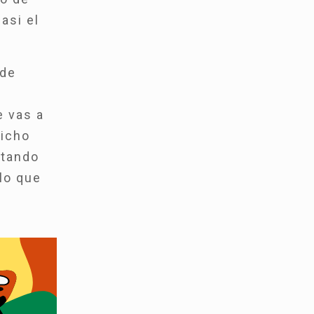
asi el
 de
e vas a
richo
ntando
lo que