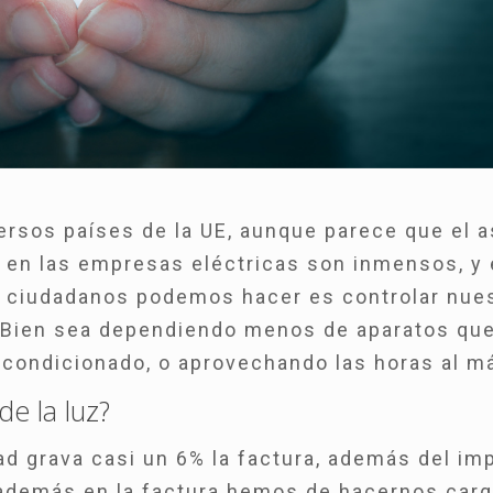
ersos países de la UE, aunque parece que el 
os en las empresas eléctricas son inmensos, y
 ciudadanos podemos hacer es controlar nue
. Bien sea dependiendo menos de aparatos qu
acondicionado, o aprovechando las horas al m
de la luz?
dad grava casi un 6% la factura, además del i
o además en la factura hemos de hacernos car