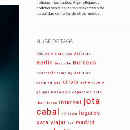
noticias importantes. Aquí reflejamos
noticias sencillas, no tan relevantes o de
actualidad como las de otros medios.
NUBE DE TAGS
40k
Aire libre
aos
Asturias
Berlín
Burdeos
bizcocho
bushcraft
camping Asturias
crisis
camping gas
extremoduro
grupos musicales españoles
hora
jota
internet
ibai llanos
cabal
lugares
killteam
para viajar
madrid
luz