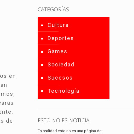
CATEGORÍAS
Cultura
Deportes
Games
Sociedad
nos en
Sucesos
tan
Tecnología
mimos,
caras
ente.
ESTO NO ES NOTICIA
as de
En realidad esto no es una página de