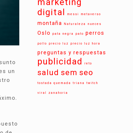
marketing
digital
messi
metaverso
montaña
Naturaleza
nueces
Oslo
perros
pata negra
pato
pollo
precio luz
precio luz hora
preguntas y respuestas
publicidad
asunto
reto
 es un
salud
sem
seo
stro
tostada quemada
triana
twitch
e
viral
zanahoria
áximo.
mpuesto
go de